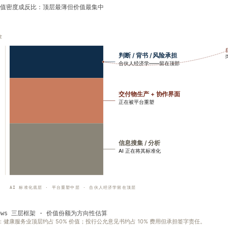
值密度成反比：顶层最薄但价值最集中
度
判断 / 背书 / 风险承担
合伙人经济学——留在顶部
交付物生产 + 协作界面
正在被平台重塑
信息搜集 / 分析
AI 正在将其标准化
AI 标准化底层 · 平台重塑中层 · 合伙人经济学留在顶层
iews 三层框架 · 价值份额为方向性估算
：健康服务业顶层约占 50% 价值；投行公允意见书约占 10% 费用但承担签字责任。