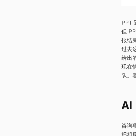
PP
但 
报结
过去
给出
现在
队。
A
咨询
把粗