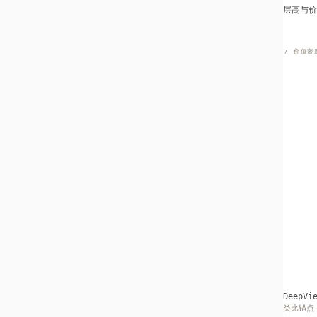
层高与价
层高 ∝ 1 / 价值密
DeepV
类比锚点