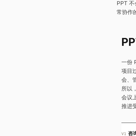
PPT
常协作
P
一份
项目
会、
所以
会议
推进
咨
V1