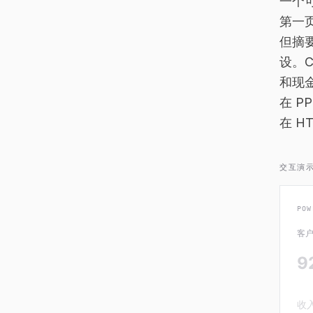
一个
第一
但摘
设。
和现
在 
在 
交互演示
POW
客
9
收