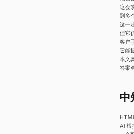
这会
到多
这一
但它
客户
它能
本文
答案会
中
HT
AI