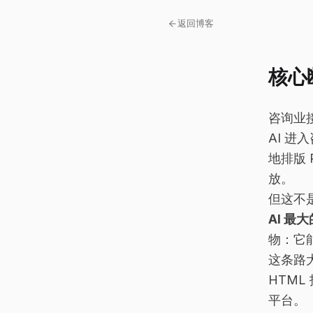
返回博客
核心
I
PPT 的局限是到此为止
咨询业
II
AI 的第一站：把旧交
付物做得更快
AI 
地排版
III
中短期：从 PPT 到 AI
驱动的 HTML 报告
放。
IV
更远的未来：从 HTML
但这不是
报告到交付平台
AI 
V
经济学：从一次性交付
物：它
到可复利资产
这条路
VI
为什么这不会从核心业
HTM
务一夜发生
平台。