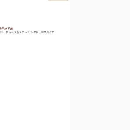
软件进不来
类比：投行公允意见书 ≈ 10% 费用，签的是背书