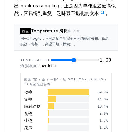
出 nucleus sampling，正是因为单纯追逐最高似
然，容易得到重复、乏味甚至退化的文本
。
[
11
]
Temperature 滑块
第 7 章
交互
同一组 logits，不同温度产生完全不同的概率分布。低温
尖锐（贪婪），高温平坦（探索）。
1.00
TEMPERATURE
熵 (随机度)
1.48
bits
前缀 “
猫 / 是 / 一种
” · 经 SOFTMAX(LOGITS /
T) 后的候选分布
动物
69.2
%
宠物
14.0
%
哺乳动物
10.4
%
食物
2.8
%
生物
1.7
%
昆虫
1.1
%