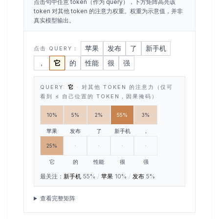
点击句中任意 token（作为 query），下方矩阵高亮该
token 对其他 token 的注意力权重。权重为示意值，并非
真实模型输出。
苹果
发布
了
新手机
点击 QUERY：
，
它
的
性能
很
强
QUERY:
它
· 对其他 TOKEN 的注意力（仅可
看到 ≤ 自己位置的 TOKEN，因果掩码）
10%
5%
2%
55%
3%
苹果
发布
了
新手机
，
25%
·
·
·
·
它
的
性能
很
强
最关注：
新手机
55
%
/
苹果
10
%
/
发布
5
%
查看完整矩阵