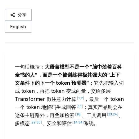
分享
English
一句话概括：
大语言模型不是一个“脑中装着百科
全书的人”，而是一个被训练得极其强大的“上下
文条件下的下一个 token 预测器”
；它先把输入切
成 token，再把 token 变成向量，交给多层
Transformer 做注意力计算
，最后一个 token
[
1
,
2
]
一个 token 地解码生成回答
；真实产品则会在
[
11
]
这条主链路外，再叠加检索
、工具调用
、
[
18
]
[
23
,
24
]
多模态
、安全和评估
系统。
[
29
,
30
]
[
14
,
34
]