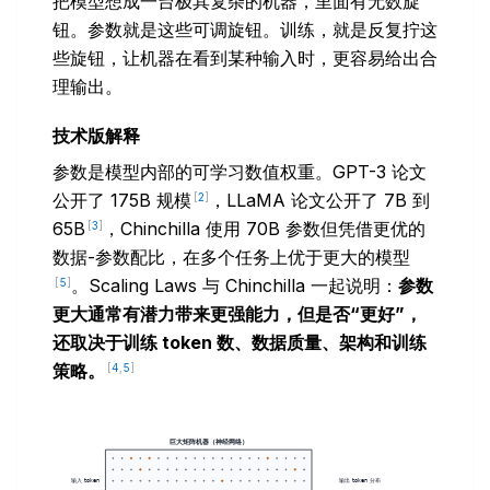
把模型想成一台极其复杂的机器，里面有无数旋
钮。参数就是这些可调旋钮。训练，就是反复拧这
些旋钮，让机器在看到某种输入时，更容易给出合
理输出。
技术版解释
参数是模型内部的可学习数值权重。GPT-3 论文
公开了 175B 规模
，LLaMA 论文公开了 7B 到
[
2
]
65B
，Chinchilla 使用 70B 参数但凭借更优的
[
3
]
数据-参数配比，在多个任务上优于更大的模型
。Scaling Laws 与 Chinchilla 一起说明：
参数
[
5
]
更大通常有潜力带来更强能力，但是否“更好”，
还取决于训练 token 数、数据质量、架构和训练
策略。
[
4
,
5
]