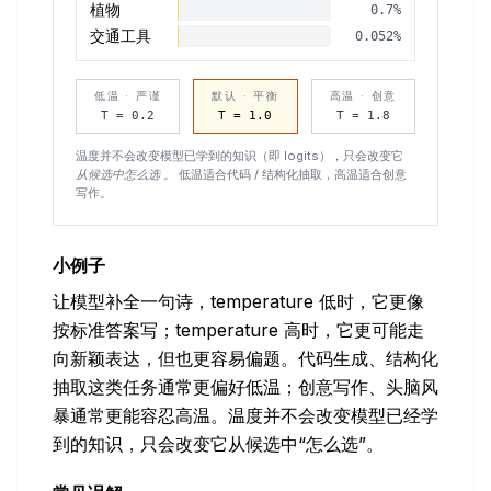
植物
0.7
%
交通工具
0.052
%
低温 · 严谨
默认 · 平衡
高温 · 创意
T =
0.2
T =
1.0
T =
1.8
温度并不会改变模型已学到的知识（即 logits），只会改变它
从候选中怎么选
。 低温适合代码 / 结构化抽取，高温适合创意
写作。
小例子
让模型补全一句诗，temperature 低时，它更像
按标准答案写；temperature 高时，它更可能走
向新颖表达，但也更容易偏题。代码生成、结构化
抽取这类任务通常更偏好低温；创意写作、头脑风
暴通常更能容忍高温。温度并不会改变模型已经学
到的知识，只会改变它从候选中“怎么选”。