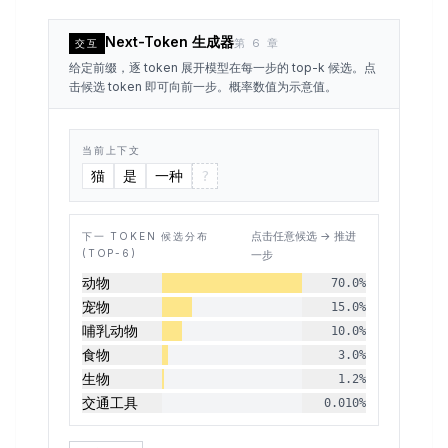
Next-Token 生成器
第 6 章
交互
给定前缀，逐 token 展开模型在每一步的 top-k 候选。点
击候选 token 即可向前一步。概率数值为示意值。
当前上下文
猫
是
一种
?
点击任意候选 → 推进
下一 TOKEN 候选分布
(TOP-
6
)
一步
动物
70.0
%
宠物
15.0
%
哺乳动物
10.0
%
食物
3.0
%
生物
1.2
%
交通工具
0.010
%