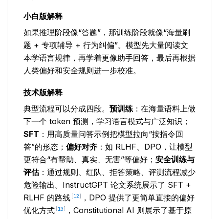
小白版解释
如果推理阶段像“答题”，那训练阶段就像“海量刷
题 + 专项辅导 + 行为纠偏”。模型先大量阅读文
本学语言规律，再学着更像助手回答，最后再根据
人类偏好和安全规则进一步校准。
技术版解释
典型流程可以分成四段。
预训练
：在海量语料上做
下一个 token 预测，学习语言模式与广泛知识；
SFT
：用高质量问答示例把模型拉向“按指令回
答”的形态；
偏好对齐
：如 RLHF、DPO，让模型
更符合“有帮助、真实、无害”等偏好；
安全训练与
评估
：通过规则、红队、拒答策略、评测流程减少
危险输出。InstructGPT 论文系统展示了 SFT +
RLHF 的路线
，DPO 提供了更简单直接的偏好
[
12
]
优化方式
，Constitutional AI 则展示了基于原
[
13
]