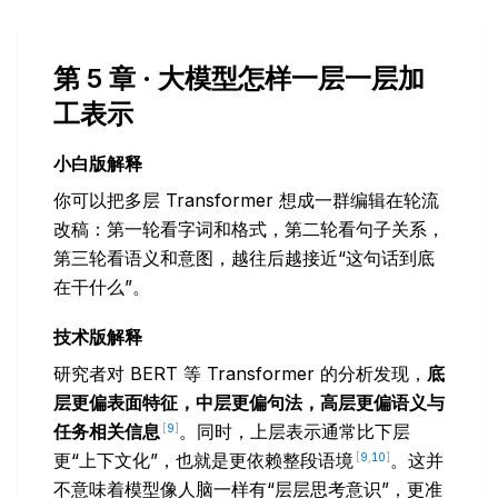
第 5 章 · 大模型怎样一层一层加
工表示
小白版解释
你可以把多层 Transformer 想成一群编辑在轮流
改稿：第一轮看字词和格式，第二轮看句子关系，
第三轮看语义和意图，越往后越接近“这句话到底
在干什么”。
技术版解释
研究者对 BERT 等 Transformer 的分析发现，
底
层更偏表面特征，中层更偏句法，高层更偏语义与
任务相关信息
。同时，上层表示通常比下层
[
9
]
更“上下文化”，也就是更依赖整段语境
。这并
[
9
,
10
]
不意味着模型像人脑一样有“层层思考意识”，更准